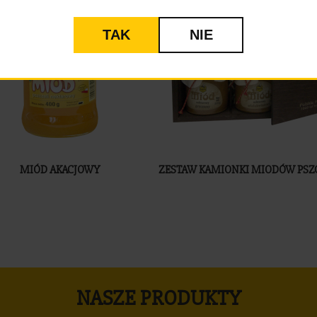
TAK
NIE
MIÓD AKACJOWY
ZESTAW KAMIONKI MIODÓW PSZ
NASZE PRODUKTY