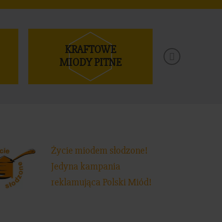
KRAFTOWE
MI
MIODY PITNE
TRAD
Życie miodem słodzone!
Jedyna kampania
reklamująca Polski Miód!