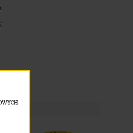
),
m)
LOWYCH