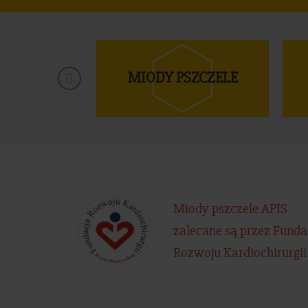
UKTY
MIODY PSZCZELE
ZELE
Miody pszczele APIS
zalecane są przez Funda
Rozwoju Kardiochirurgii