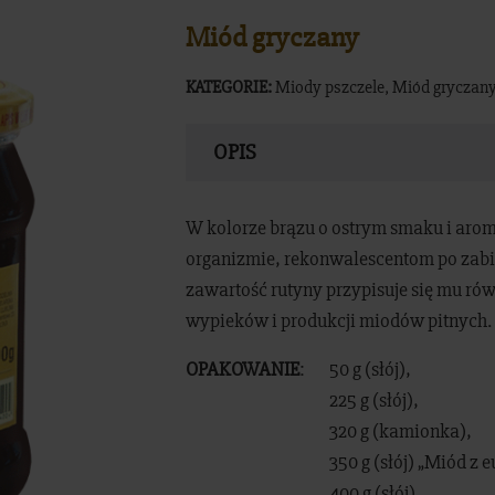
Miód gryczany
KATEGORIE:
Miody pszczele
,
Miód gryczan
OPIS
W kolorze brązu o ostrym smaku i arom
organizmie, rekonwalescentom po zabi
zawartość rutyny przypisuje się mu ró
wypieków i produkcji miodów pitnych.
OPAKOWANIE
:
50 g (słój),
225 g (słój),
320 g (kamionka),
350 g (słój) „Miód z 
400 g (słój),