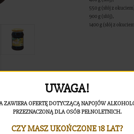
550 g (słój z okuciem
900 g (słój),
1400 g (słój z okucie
UWAGA!
A ZAWIERA OFERTĘ DOTYCZĄCĄ NAPOJÓW ALKOHO
PRZEZNACZONĄ DLA OSÓB PEŁNOLETNICH.
CZY MASZ UKOŃCZONE 18 LAT?