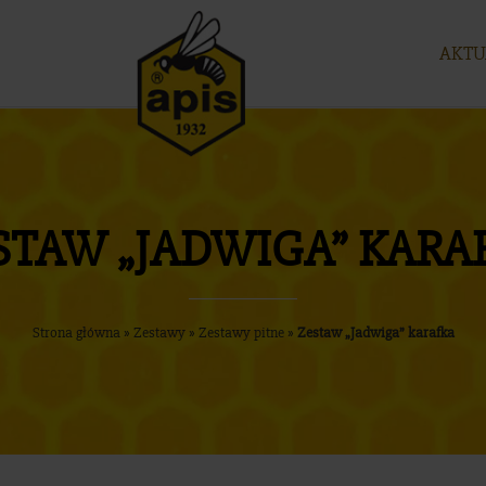
AKTU
STAW „JADWIGA” KARA
Strona główna
»
Zestawy
»
Zestawy pitne
»
Zestaw „Jadwiga” karafka