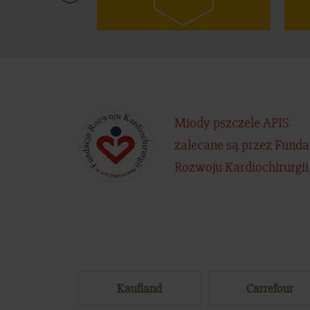
ZELE
Miody pszczele APIS
zalecane są przez Funda
Rozwoju Kardiochirurgii
eclerc
Kaufland
Carrefour