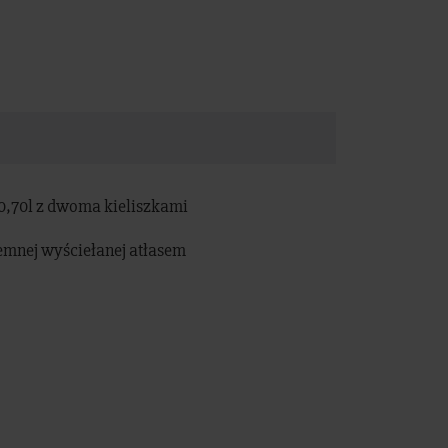
 0,70l z dwoma kieliszkami
iemnej wyściełanej atłasem