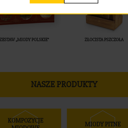
ZESTAW „MIODY POLSKIE”
ZŁOCISTA PSZCZOŁA
NASZE PRODUKTY
KOMPOZYCJE
MIODY PITNE