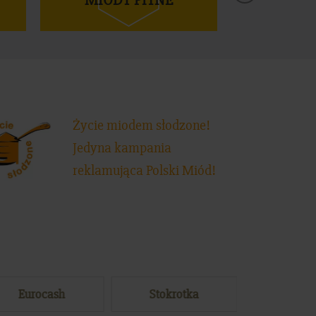
MIODY PITNE
TRAD
Życie miodem słodzone!
Jedyna kampania
reklamująca Polski Miód!
Eurocash
Stokrotka
Mak