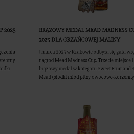
 2025
BRĄZOWY MEDAL MEAD MADNESS C
2025 DLA GRZAŃCOWEJ MALINY
ęczenia
1 marca 2025 w Krakowie odbyła się gala wr
srebrny
nagród Mead Madness Cup. Trzecie miejsce i
łodki
brązowy medal w kategorii Sweet Fruit and 
Mead (słodki miód pitny owocowo-korzenny)