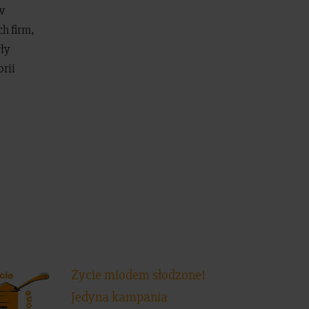
w
h firm,
rły
rii
Życie miodem słodzone!
Jedyna kampania