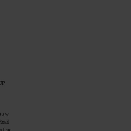
UP
gra w
 Mead
al, w