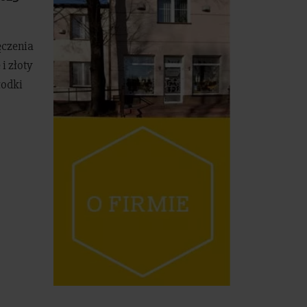
ęczenia
i złoty
łodki