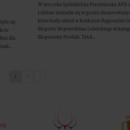
W tym roku Spółdzielnia Pszczelarska APIS 
Lublinie znalazła się w gronie uhonorowanyc
które brały udział w konkursie Regionalne O
yła się
Eksportu Województwa Lubelskiego w katego
kcie
Eksportowy Produkt. Tytuł...
firm dla
nak...
1
2
»
cję