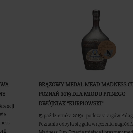
AWA
BRĄZOWY MEDAL MEAD MADNESS C
MY
POZNAŃ 2019 DLA MIODU PITNEGO
DWÓJNIAK “KURPIOWSKI”
ferencji
wie
15 października 2019r. podczas Targów Pola
dness
Poznaniu odbyła się gala wręczenia nagród
orii
Madness Cup. Trzecie miejsce i brązowy med