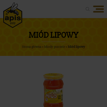
Oferta
O firmie
MIÓD LIPOWY
Nasze produkty
Strona główna
»
Miody pszczele
»
Miód lipowy
Aktualności
Nagrody
Media
Kontakt