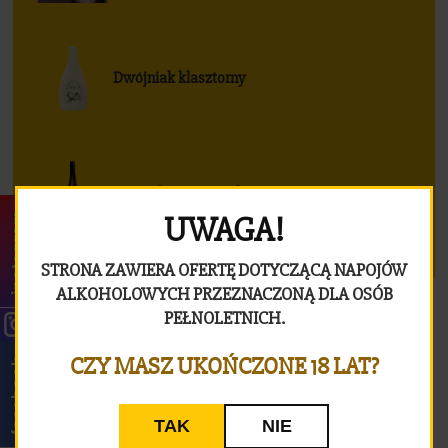
Dwójniak klasztorny
Trójniak anyż się uda
UWAGA!
instagram
STRONA ZAWIERA OFERTĘ DOTYCZĄCĄ NAPOJÓW
ALKOHOLOWYCH PRZEZNACZONĄ DLA OSÓB
PEŁNOLETNICH.
CZY MASZ UKOŃCZONE 18 LAT?
facebook
TAK
NIE