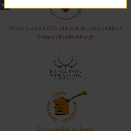
Miody pszczele APIS zalecane są przez Fundację
Rozwoju Kardiochirurgii
Życie miodem słodzone!