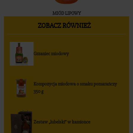
Sklep
MIÓD LIPOWY
ZOBACZ RÓWNIEŻ
Grzaniec miodowy
Kompozycja miodowa o smaku pomarańczy
350 g
Zestaw „lubelski” w kamionce