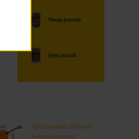
Pierzga pszczela
Pyłek pszczeli
Życie miodem słodzone!
Jedyna kampania