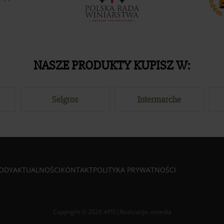
NASZE PRODUKTY KUPISZ W:
Selgros
Intermarche
ODY
AKTUALNOŚCI
KONTAKT
POLITYKA PRYWATNOŚCI
Copyright © 2026 APIS
|
Realizacja:
emedia