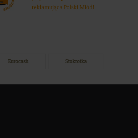
reklamująca Polski Miód!
Eurocash
Stokrotka
Mak