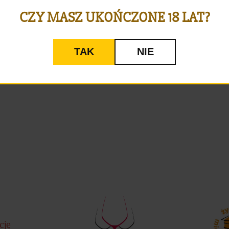
CZY MASZ UKOŃCZONE 18 LAT?
TAK
NIE
cję