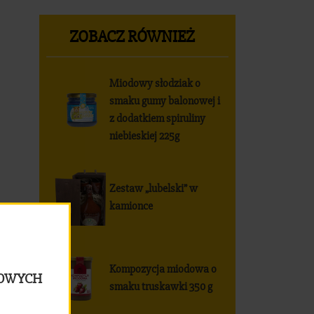
ZOBACZ RÓWNIEŻ
Miodowy słodziak o
smaku gumy balonowej i
z dodatkiem spiruliny
niebieskiej 225g
Zestaw „lubelski” w
kamionce
Kompozycja miodowa o
LOWYCH
smaku truskawki 350 g