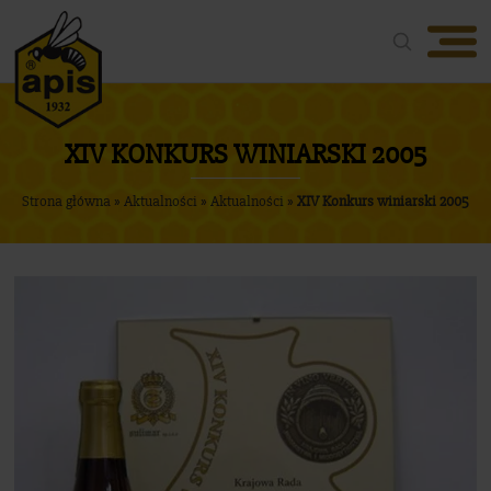
Oferta
XIV KONKURS WINIARSKI 2005
O firmie
Strona główna
»
Aktualności
»
Aktualności
»
XIV Konkurs winiarski 2005
Nasze produkty
Aktualności
Nagrody
Media
Kontakt