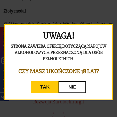
Złoty medal
XIV Ogólnopolski Konkurs Win, Miodów Pitnych i Napojów
Winiarskich – Bełchatów 2005
UWAGA!
instagram
STRONA ZAWIERA OFERTĘ DOTYCZĄCĄ NAPOJÓW
ALKOHOLOWYCH PRZEZNACZONĄ DLA OSÓB
PEŁNOLETNICH.
CZY MASZ UKOŃCZONE 18 LAT?
facebook
TAK
NIE
Miody pszczele APIS zalecane są przez Fundację
Rozwoju Kardiochirurgii