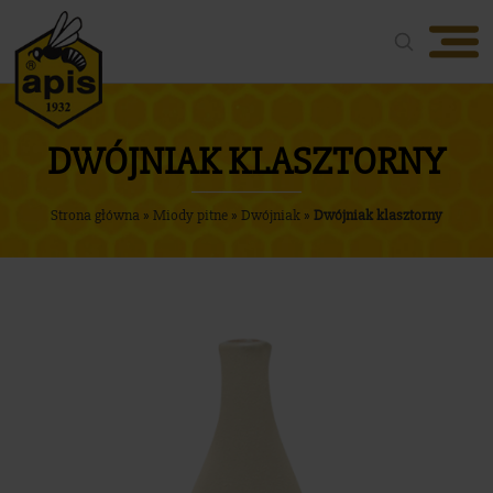
Oferta
O firmie
DWÓJNIAK KLASZTORNY
Nasze produkty
Strona główna
»
Miody pitne
»
Dwójniak
»
Dwójniak klasztorny
Aktualności
Nagrody
Media
Kontakt