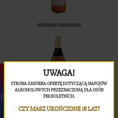
DWÓJNIAK STAROPOLSKI
UWAGA!
instagram
STRONA ZAWIERA OFERTĘ DOTYCZĄCĄ NAPOJÓW
ALKOHOLOWYCH PRZEZNACZONĄ DLA OSÓB
PEŁNOLETNICH.
TRÓJNIAK STOLNIK
CZY MASZ UKOŃCZONE 18 LAT?
facebook