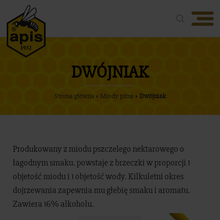
Oferta
O firmie
DWÓJNIAK
Nasze produkty
Strona główna
»
Miody pitne
»
Dwójniak
Aktualności
Nagrody
Produkowany z miodu pszczelego nektarowego o
łagodnym smaku. powstaje z brzeczki w proporcji 1
Media
objetość miodu i 1 objetość wody. Kilkuletni okres
dojrzewania zapewnia mu głebię smaku i aromatu.
Kontakt
Zawiera 16% alkoholu.