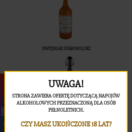
DWÓJNIAK STAROPOLSKI
UWAGA!
instagram
STRONA ZAWIERA OFERTĘ DOTYCZĄCĄ NAPOJÓW
ALKOHOLOWYCH PRZEZNACZONĄ DLA OSÓB
PEŁNOLETNICH.
PORZECZKOWY KRÓL
CZY MASZ UKOŃCZONE 18 LAT?