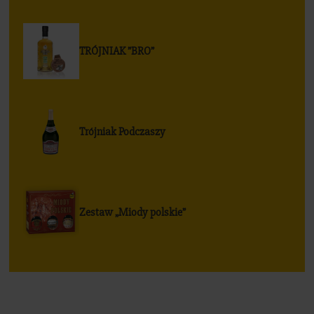
TRÓJNIAK ”BRO”
Trójniak Podczaszy
Zestaw „Miody polskie”