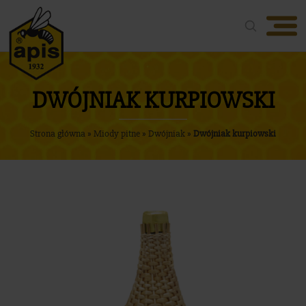
Oferta
O firmie
DWÓJNIAK KURPIOWSKI
Nasze produkty
Strona główna
»
Miody pitne
»
Dwójniak
»
Dwójniak kurpiowski
Aktualności
Nagrody
Media
Kontakt