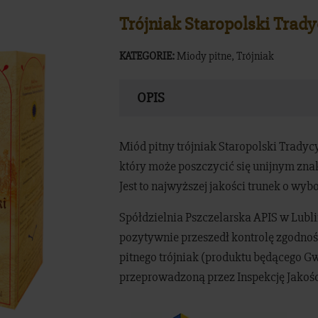
Trójniak Staropolski Trad
KATEGORIE:
Miody pitne
,
Trójniak
OPIS
Miód pitny trójniak Staropolski Tradyc
który może poszczycić się unijnym zn
Jest to najwyższej jakości trunek o wy
Spółdzielnia Pszczelarska APIS w Lubl
pozytywnie przeszedł kontrolę zgodnoś
pitnego trójniak (produktu będącego 
przeprowadzoną przez Inspekcję Jakoś