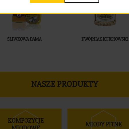
ŚLIWKOWA DAMA
DWÓJNIAK KURPIOWSKI
NASZE PRODUKTY
KOMPOZYCJE
MIODY PITNE
MIODOWE