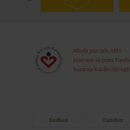
Miody pszczele APIS
zalecane są przez Funda
Rozwoju Kardiochirurgii
eclerc
Kaufland
Carrefour