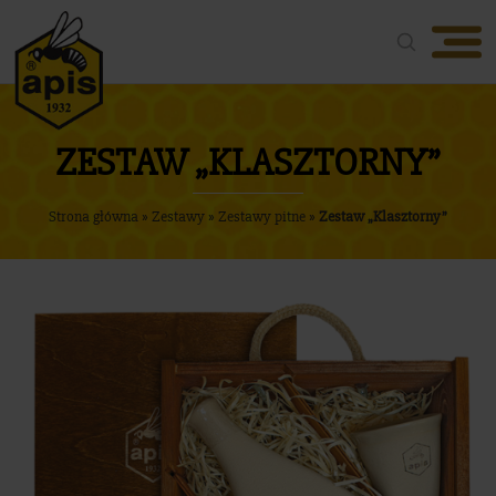
Oferta
O firmie
ZESTAW „KLASZTORNY”
Nasze produkty
Strona główna
»
Zestawy
»
Zestawy pitne
»
Zestaw „Klasztorny”
Aktualności
Nagrody
Media
Kontakt