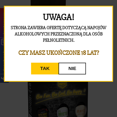
UWAGA!
instagram
STRONA ZAWIERA OFERTĘ DOTYCZĄCĄ NAPOJÓW
ALKOHOLOWYCH PRZEZNACZONĄ DLA OSÓB
PEŁNOLETNICH.
CZY MASZ UKOŃCZONE 18 LAT?
facebook
ZESTAW „JADWIGA” KARAFKA
TAK
NIE