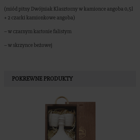
(miód pitny Dwójniak Klasztorny w kamionce angoba 0,5l
+ 2 czarki kamionkowe angoba)
– w czarnym kartonie falistym
– w skrzynce beżowej
POKREWNE PRODUKTY